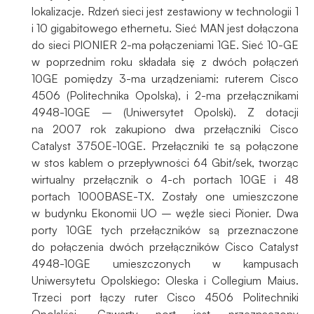
Aby nasza
lokalizacje. Rdzeń sieci jest zestawiony w technologii 1
strona
i 10 gigabitowego ethernetu. Sieć MAN jest dołączona
internetowa
do sieci PIONIER 2-ma połączeniami 1GE. Sieć 10-GE
działała jak
w poprzednim roku składała się z dwóch połączeń
najlepiej
10GE pomiędzy 3-ma urządzeniami: ruterem Cisco
podczas
4506 (Politechnika Opolska), i 2-ma przełącznikami
twojego
4948-10GE – (Uniwersytet Opolski). Z dotacji
przejścia na nią.
Jeśli odrzucisz
na 2007 rok zakupiono dwa przełączniki Cisco
te pliki cookie,
Catalyst 3750E-10GE. Przełączniki te są połączone
niektóre funkcje
w stos kablem o przepływności 64 Gbit/sek, tworząc
znikną ze strony
wirtualny przełącznik o 4-ch portach 10GE i 48
internetowej.
portach 1000BASE-TX. Zostały one umieszczone
w budynku Ekonomii UO – węźle sieci Pionier. Dwa
porty 10GE tych przełączników są przeznaczone
Marketing
do połączenia dwóch przełączników Cisco Catalyst
Udostępniając
4948-10GE umieszczonych w kampusach
swoje
Uniwersytetu Opolskiego: Oleska i Collegium Maius.
zainteresowania i
Trzeci port łączy ruter Cisco 4506 Politechniki
zachowania
Opolskiej. Czwarty port jest przeznaczony