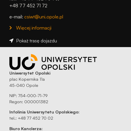
+48 77 452 71 72
e-mail:
csiwt@uni.opole.pl
Więcej informacji
Pokaż trasę dojazdu
Uniwersytet Opolski
plac Kopernika 11a
45-040 Opole
NIP: 754-000-71-79
Regon: 000001382
Infolinia Uniwersytetu Opolskiego:
tel.: +48 77 452 70 02
Biuro Kanclerza: