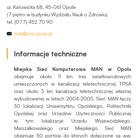
do
ul. Katowicka 68, 45-061 Opole
funkcjonowania
(7 piętro w budynku Wydziału Nauk o Zdrowiu)
strony
tel. (077) 452 70 90
internetowej.
msk@uni.opole.pl
Statystyka
Abyśmy mogli
Informacje techniczne
poprawić
funkcjonalność
Miejska Sieć Komputerowa MAN w Opolu
i strukturę
obejmuje około 11 km tras światłowodowych
strony
umieszczonych w kanalizacji teletechnicznej TPSA
internetowej,
oraz około 3 km kanalizacji teletechnicznej własnej
na podstawie
tego, jak
wybudowanej w latach 2004-2005. Sieć MAN łączy
strona jest
30 lokalizacji Uniwersytetu Opolskiego, Politechniki
używana.
Opolskiej oraz Urzędów Użyteczności Publicznej
w tym lokalizacje Urzędu Wojewódzkiego,
Marszałkowskiego oraz Miejskiego. Sieć MAN
Doświadczenie
obejmuje 50 portów do których dołączone są ww.