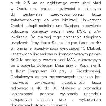
o ok. 2-3 km od najbliższego węzła sieci MAN
w Opolu oraz brakiem możliwości technicznych
do zestawienia szerokopasmowego łącza
światłowodowego do w/w lokalizacji, Uniwersytet
Opolski zakupił radiolinię umożliwiającą zestawienie
połączenia pomiędzy węzłem sieci MSK, a w/w
lokalizacją. Do realizacji tego połączenia zakupiono
urządzenia firmy Harris Stratex Eclipse Connect 40
o nominalnej przepływności wynoszącej 40 Mbit/sek
i zestawiono link radiowy w licencjonowanym paśmie
36GHz pomiędzy węzłem sieci MAN, mieszczącym
się w budynku Collegium Maius przy pl. Kopernika 11,
a II-gim Campusem PO przy ul. Prószkowskiej.
Dodatkowym atutem zastosowanych urządzeń jest
możliwość zwiększenia przepływności łącza
radiowego z 40 do 80 Mbit/sek w przypadku
konieczności, poprzez wykonanie upgrade’u
zakupionych urządzeń wraz z wykupieniem
dodatkowych stosownych licencji.