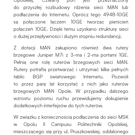
podczas
do przyszłej rozbudowy rdzenia sieci MAN lub
odwiedzania naszej
podłączenia do Internetu. Oprócz tego 4948-10GE
strony, zwiększasz
szansę na
są połączone łączem 10GE tworząc pierścień
zobaczenie
połączeń 10GE. Dzięki temu uzyskano strukturę sieci
spersonalizowanych
o dużej przepływności i dużym stopniu redundancji.
treści i ofert.
Z dotacji MAN zakupiono również dwa rutery
brzegowe Juniper M7i z 3-ma i 2-ma portami 1GE.
Pełnią one rolę ruterów brzegowych sieci MAN.
Rutery potrafią przetwarzać i utrzymać kilka pełnych
tablic BGP światowego Internetu. Pozwoli
to przez parę lat korzystać z nich jako ruterów
brzegowych MAN Opole. W przypadku dalszego
wzrostu poziomu ruchu przewidujemy dokupienie
dodatkowych interfejsów do tych ruterów.
W związku z koniecznością podłączenia do sieci MSK
w Opolu II Campusu Politechniki Opolskiej,
mieszczącego się przy ul. Pruszkowskiej, oddalonego