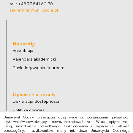
tel.: +48 77 541 60 70
sekretariat@uni.opole.pl
Na skróty
Rekrutacja
Kalendarz akademicki
Punkt logowania eduroam
Ogłoszenia, oferty
Deklaracja dostępności
Polityka cookies
Uniwersytet Opolski przywiązuje dużą wagę do poszanowania prywatności
Polityka prywatności
użytkowników odwiedzających serwisy internetowe Uczelni. W celu optymalizacji
usług, umożliwienia prawidłowego funkcjonowania i zapisywania ustawień
RODO
poszczególnych użytkowników, strony internetowe Uniwersytetu Opolskiego